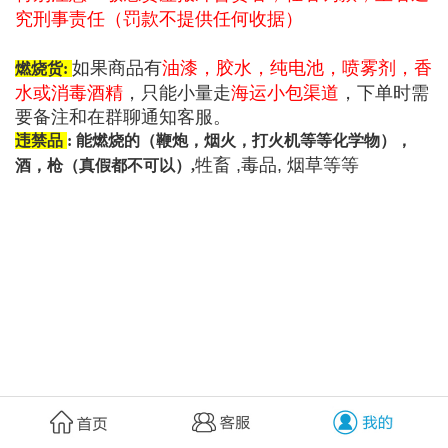
究刑事责任（罚款不提供任何收据）
如果商品有
油漆，胶水，纯电池，喷雾剂，香
燃烧
货
:
水或消毒酒精
，只能小量走
海运小包渠道
，下单时需
要备注和在群聊通知客服。
违禁品
:
能燃烧的（鞭炮，烟火，打火机等等化学物），
牲畜 ,
毒品,
烟草等等
酒
，枪（真假都不可以）
,