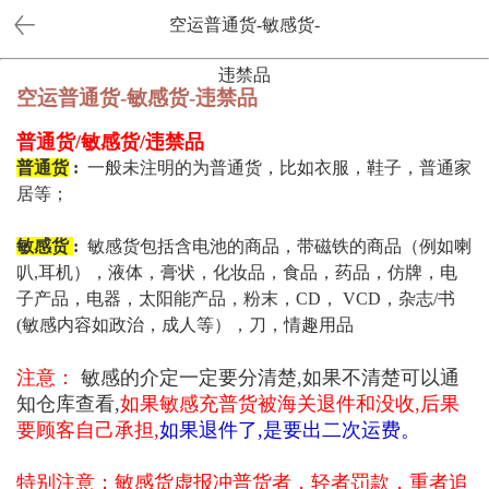
空运普通货-敏感货-
违禁品
空运普通货-敏感货-违禁品
普通货/敏感货/违禁品
普通货
:
一般未注明的为普通货，比如衣服，鞋子，普通家
居等；
敏感货
:
敏感货包括含电池的商品，带磁铁的商品（例如喇
叭,耳机），液体，膏状，化妆品，食品，药品，仿牌，电
子产品，电器，太阳能产品，粉末，CD， VCD，杂志/书
(敏感内容如政治，成人等），刀，情趣用品
注意：
敏感的介定一定要分清楚,如果不清楚可以通
知仓库查看,
如果敏感充普货被海关退件和没收,后果
要顾客自己承担,
如果退件了,是要出二次运费。
特别注意：
敏感货虚报冲普货者，轻者罚款，重者追