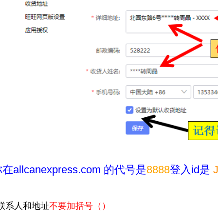
allcanexpress.com 的代号是
8888
登入id是
联系人和地址
不要加括号
（）