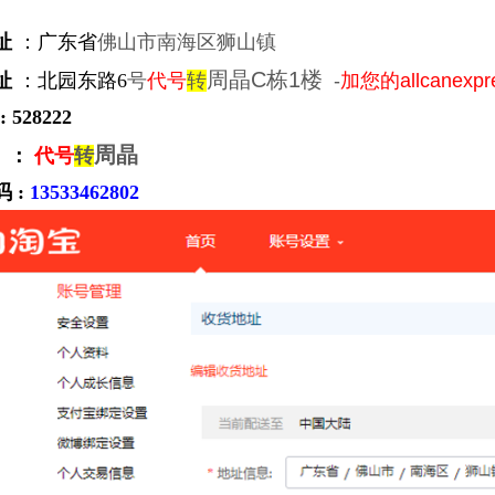
址
：
广东省
佛山市南海区狮山镇
周晶
C栋1楼
址
：北园东路6
号
代号
转
-
加您的allcanexp
:
528222
周晶
 ：
代号
转
 :
13533462802