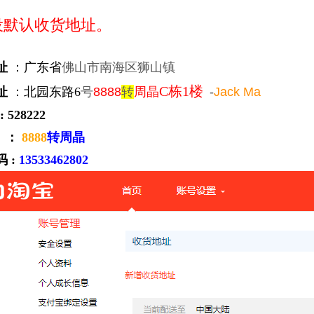
设默认收货地址。
址
：
广东省
佛山市南海区狮山镇
C栋1楼
址
：
北园东路6
号
8888
转
周晶
-
Jack Ma
528222
 ：
8888
转周晶
 :
13533462802