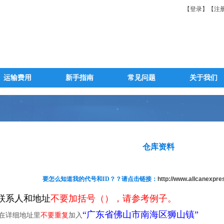
【登录】
【注
运输费用
新手指南
常见问题
关于我们
仓库资料
要怎么知道我的代号和ID？？请点击链接：
http://www.allcanexpre
联系人和地址
不要加括号
（），请参考例子。
“
广
东省佛山市南海区狮山镇”
在详细地址里
不要重复
加入