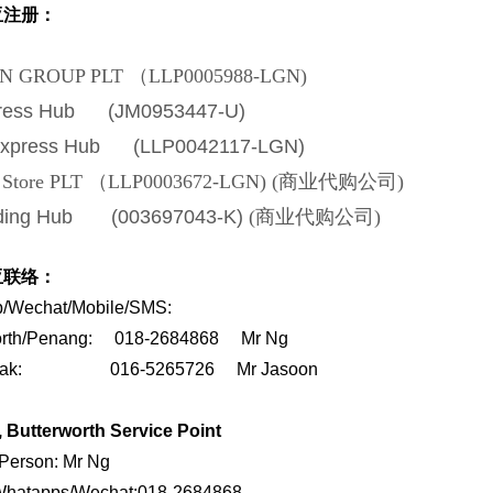
亚注册：
N GROUP PLT （LLP0005988-LGN)
ress Hub (JM0953447-U)
Express Hub (LLP0042117-LGN)
p Store PLT （LLP0003672-LGN) (商业代购公司)
ading Hub (003697043-K)
(商业代购公司)
亚联络：
/Wechat/Mobile/SMS:
worth/Penang: 018-2684868 Mr Ng
/Perak:
016-5265726
Mr Jasoon
 Butterworth Service Point
 Person: Mr Ng
Whatapps/Wechat:018-2684868