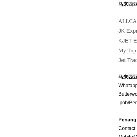
马来西
ALLCA
JK Exp
KJET 
My To
Jet Tr
马来西
Whatapp
Butter
Ipoh
Penang,
Contact
Mobile/