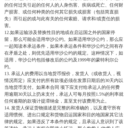
的任何过失引起的任何人的人身伤害、疾病或死亡、任何财
产损害、或任何种类的任何其它损失或损害（包括简直损
失）而引起的或与此有关的任何索赔、请求和/或责任的损
害。
12.如果运输涉及替换性目的地或在启运国之外的国家停
留，那么可能会适用华沙公约。如果适用华沙公约，那么应
一起阅读本承运条件，如果本承运条件和华沙公约之间有存
在矛盾之处，则优先适用华沙公约的规定。这种情况下，如
适用，华沙公约包括修改后的公约及1999年的蒙特利尔公
约。
13. 承运人的费用以当地货币报价，发货人（或收货人，视
情况而定）应支付的所有款项必须在发票日期后的30天内以
当地货币支付。如果本合同 项下应支付给承运人的任何费
用逾期30天以上扔未支付，承运人可每月按照1.5%的利率就
任何逾期的款项计提滞纳金，直至支付该费用为止。
14. 发货人保证货物描述是完整的和准确的，以及遵守所有
适用惯例、进出口规定和货物启运国家和目的地国家其它法
律的规定。如果违反了本条件的规定，且承运人意识到了该