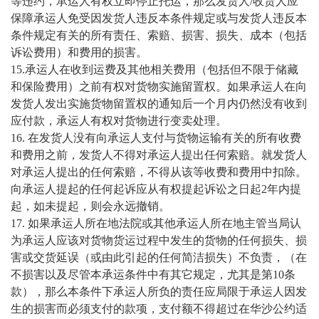
等违约，承运人有权立即停止托运，那么发货人/收货人应
保障承运人免受因发货人违反本条件规定或与发货人违反本
条件规定有关的所有责任、索赔、损害、损失、成本（包括
诉讼费用）和费用的损害。
15.承运人在收到运费及其他相关费用（包括但不限于储藏
和保险费用）之前有权对货物实施留置权。如果承运人在向
发货人发出实施货物留置权的通知后一个月内仍然没有收到
应付款，承运人有权对货物进行变卖处理。
16. 在发货人没有向承运人支付与货物运输有关的所有收费
和费用之前，发货人不得对承运人提出任何索赔。就发货人
对承运人提出的任何索赔，不得从该等收费和费用中扣除。
向承运人提起的任何起诉应从有权提起诉讼之日起2年内提
起，如未提起，则会永远撤销。
17. 如果承运人所在地法院或其他承运人所在地主管当局认
为承运人应该对货物货运过程中发生的货物的任何损失、损
害或交货延误（或由此引起的任何简洁损失）不负责，（在
不损害以及尽管本承运条件中有其它规定，尤其是第10条
款），那么本条件下承运人所负的责任应局限于承运人因发
生的损害而必须支付的款项，支付额不得超过在华沙公约适