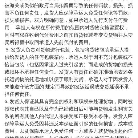
被海关或类似的政府当局扣留而导致的任何罚款、损失、损
害不负任何责任，发货人应保障承运人免受任何该等罚款、
损失或损害。双方明确同意，如果承运人先行支付任何费
用， 承担人有权在所付费用的范围内对货物实施留置权，
同时有权在收到代付费用之前扣留货物或者变卖货物并从变
卖所得额中取回承运人先前代付的费用。
5. 发货人负责对货物进行包装，包括将货物包装承运人提
供给发货人的任何包装箱内，承运人对于因不充分包装或不
恰当包装（包括因承运人过失引起的）而造成的货物的损失
或损坏不承担任何责任。发货人有责任正确并准确地表述各
托运货物的托运地址以便于顺利交货，承运人对于因发货人
未能遵守该方面的 规定而导致的发运延误或交货延误不承
担任何责任。
6. 发货人保证其具有完全的权利和职权来处理货物，同时被
授权代表其自己以及作为已经或日后可能与货物发生利害关
系的所有其他人的代理人来接受和正接受本条件。发货人应
保障承运人免受因其违反本保证而引起的任何损害、成本或
费用，以及保障承运人免受任何一方或多方就货物提起的任