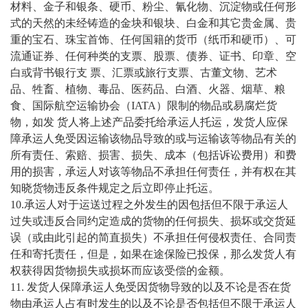
材料、金子和银条、硬币、粉尘、氰化物、沉淀物或任何形
式的天然的未经铸造的金块和银块、白金和其它贵金属、贵
重的宝石、珠宝首饰、任何国籍的货币（纸币和硬币）、可
流通证券、任何种类的支票、股票、债券、证书、印章、空
白或背书银行支 票、汇票或旅行支票、古董文物、艺术
品、牲畜、植物、毒品、医药品、白酒、火器、烟草、粮
食、国际航空运输协会（IATA）限制的物品或易腐烂货
物，如发 货人将上述产品委托给承运人托运，发货人应保
障承运人免受因运输该物品导致的或与运输该等物品有关的
所有责任、索赔、损害、损失、成本（包括诉讼费用）和费
用的损害，承运人对该等物品不承担任何责任，并有权在其
知晓货物违反条件规定之后立即停止托运。
10.承运人对于运送过程之外发生的因包括但不限于承运人
过失或违反合同约定造成的货物的任何损失、损坏或交货延
误（或由此引起的简直损失）不承担任何侵权责任、合同责
任和寄托责任，但是，如果在途保险已投保，那么发货人有
权获得因货物损失或损坏而应该受偿的金额。
11. 发货人保障承运人免受因货物导致的以及不论是否在货
物由承运人占有时发生的以及不论是否包括但不限于承运人