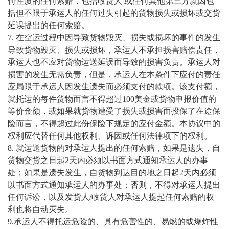
何性质的任何索赔，包括收货人 或任何其他第三方就因包
括但不限于承运人的任何过失引起的货物损失或损坏或交货
延误提出的任何索赔。
7. 在空运过程中因导致货物毁灭、损失或损坏的事件的发生
导致货物毁灭、损失或损坏，承运人不承担损害赔偿责任，
承运人也不应对货物运送延误而导致的损害负责。承运人对
损害的发生无需负责，但是，承运人在本条件下应付的责任
应局限于承运人因发生
遗失
而必须支付的款项。该支付额，
就托运的每件货物而言不得超过100美金或货物申报价值的
等价金额，或如果就货物遭受了损失或损害而投保了在途保
险而言，不得超过此份保险下规定的应付金额。本协议中的
权利应代替任何其他权利、诉因或任何法律项下的权利。
8. 就运送货物的对承运人提出的任何索赔，如果是
遗失
，自
货物交货之日起2天内必须以书面方式通知承运人的办事
处；如果是遗失发生，自货物到达目的地之日起2天内必须
以书面方式通知承运人的办事处；否则，不得对承运人提出
任何诉讼，以及发货人/收货人对承运人提起任何索赔的权
利也将自动灭失。
9.承运人不得托运危险的、具有危害性的、易燃的或爆炸性